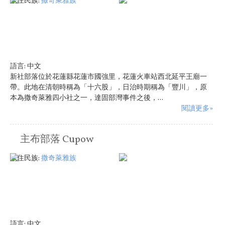
原住民族:
撒奇萊雅族
語言:
中文
新社部落位於花蓮縣花蓮市國強里，花蓮火車站西北延平王廟一
帶。此地在清朝時稱為「十六股」，日治時期稱為「豐川」，原
本為撒奇萊雅四小社之一，達固部灣事件之後，...
閱讀更多»
主布部落 Cupow
原住民族:
撒奇萊雅族
語言:
中文