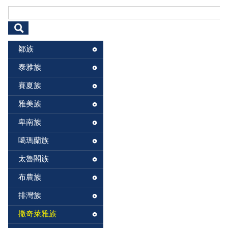
搜尋表單
鄒族
泰雅族
賽夏族
雅美族
卑南族
噶瑪蘭族
太魯閣族
布農族
排灣族
撒奇萊雅族