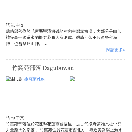
語言:
中文
磯崎部落位於花蓮縣豐濱鄉磯崎村內中部靠海處，大部分是由加
禮宛事件後遷來的撒奇萊雅人所形成。磯崎部落不只會祭拜海
神，也會祭拜山神。 ...
閱讀更多»
竹窩苑部落 Dagubuwan
原住民族:
撒奇萊雅族
語言:
中文
竹窩苑部落位於花蓮縣花蓮市國福里，是古代撒奇萊雅六社中勢
力量龐大的部落 。竹窩苑位於花蓮市西北方、靠近美崙溪上游水