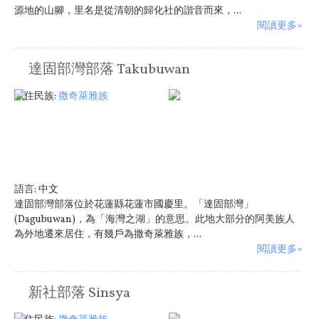
源地的山腳，里名是從清朝的歸化社的諧音而來，...
閱讀更多»
達固部灣部落 Takubuwan
原住民族:
撒奇萊雅族
語言:
中文
達固部灣部落位於花蓮縣花蓮市國慶里。「達固部灣」
(Dagubuwan)，為「海灣之湖」的意思。此地大部分的阿美族人
為外地遷來居住，有幾戶為撒奇萊雅族，...
閱讀更多»
新社部落 Sinsya