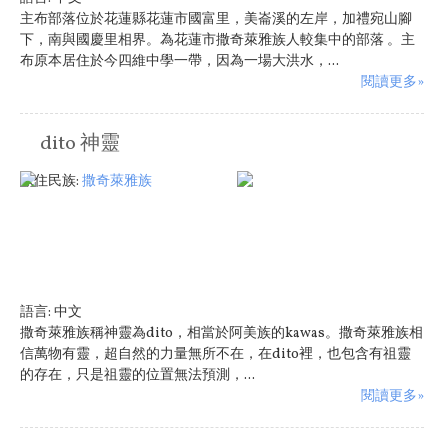
主布部落位於花蓮縣花蓮市國富里，美崙溪的左岸，加禮宛山腳
下，南與國慶里相界。為花蓮市撒奇萊雅族人較集中的部落 。主
布原本居住於今四維中學一帶，因為一場大洪水，...
閱讀更多»
dito 神靈
原住民族:
撒奇萊雅族
語言:
中文
撒奇萊雅族稱神靈為dito，相當於阿美族的kawas。撒奇萊雅族相
信萬物有靈，超自然的力量無所不在，在dito裡，也包含有祖靈
的存在，只是祖靈的位置無法預測，...
閱讀更多»