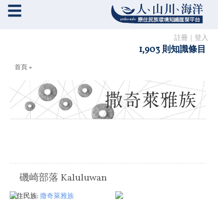
☰
註冊
｜
登入
1,903 則知識條目
您在這裡
首頁
»
磯崎部落 Kaluluwan
原住民族:
撒奇萊雅族