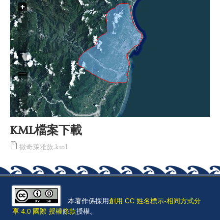
KML檔案下載
撒奇萊雅族.kml
本著作係採用
創用 CC 姓名標示-相同方式分
享 4.0 國際 授權條款
授權。