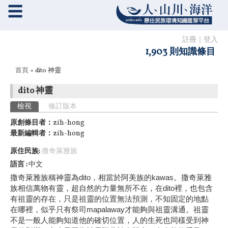
☰
註冊
｜
登入
1,903 則知識條目
您在這裡
首頁
» dito 神靈
dito 神靈
主要索引標籤
檢視
(作用中頁籤)
修訂版本
原創條目者：
zih-hong
最新編輯者：
zih-hong
原住民族:
撒奇萊雅族
語言
中文
撒奇萊雅族稱神靈為dito，相當於阿美族的kawas。撒奇萊雅
族相信萬物有靈，超自然的力量無所不在，在dito裡，也包含
有祖靈的存在，只是祖靈的位置無法預測，不知固定的地點
在哪裡，似乎只有祭司mapalaway才能夠與祖靈溝通。祖靈
不是一般人能夠知道他的確切位置，人的生死也同樣受到神