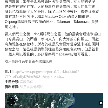
靈的影響，出生是因為神靈附著於身體內，女人能夠受孕，
也是有神靈的存在。人的身影存在身體內，當人們死亡後，
身影也就脫離了人的身體。除了上述的神靈外，撒奇萊雅族
還有其他不同的神，稱為Malataw‧Otoki的是人間祖靈，
Olipong是驅趕流行疾病的神祉，Talaman、Takonawan是貧
窮之神 。
當人們死亡之後，dito屬於死亡之靈，他的靈魂會通過米崙山
（今美崙山）的凹處，朝向東方，向大海的方向飄去。而撒
奇萊雅族在祭祀時，所有的祖靈又會從海邊穿過米崙山回到
祭祀之地，這些祖靈的型態往往是穿著紅色衣物，但是並非
一般人可以看見的，必須是祭司mapalaway始可看見 。
引用自
原住民委員會全球資訊網
網址:
http://www.apc.gov.tw/portal/docList.html?
CID=0F21B3DE621E6880&type=A281...
主題分類:
宗教信仰
資料來源:
引用自其他網站