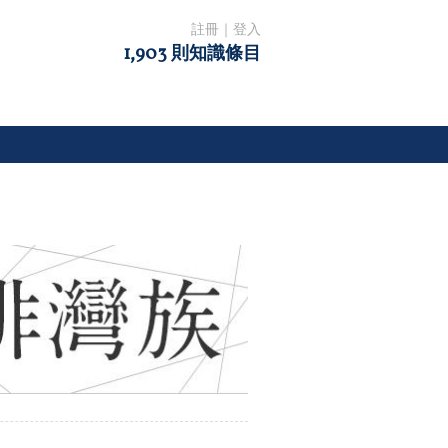
註冊
｜
登入
1,903 則知識條目