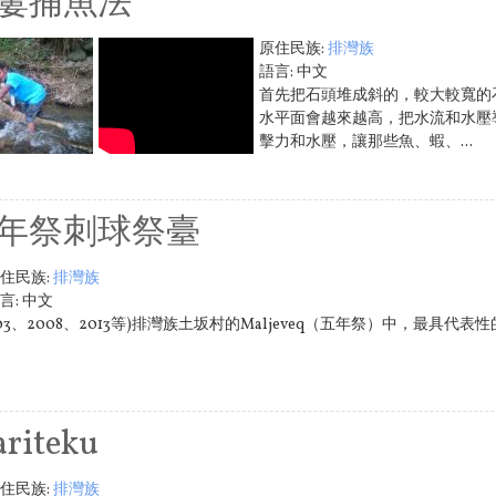
簍捕魚法
原住民族:
排灣族
語言:
中文
首先把石頭堆成斜的，較大較寬的
水平面會越來越高，把水流和水壓
擊力和水壓，讓那些魚、蝦、...
年祭刺球祭臺
住民族:
排灣族
言:
中文
003、2008、2013等)排灣族土坂村的Maljeveq（五年祭）中，最具
ariteku
住民族:
排灣族