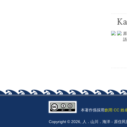
Ka
原
語
頁面
本著作係採用
創用 CC 姓
Copyright © 2026, 人．山川．海洋 -