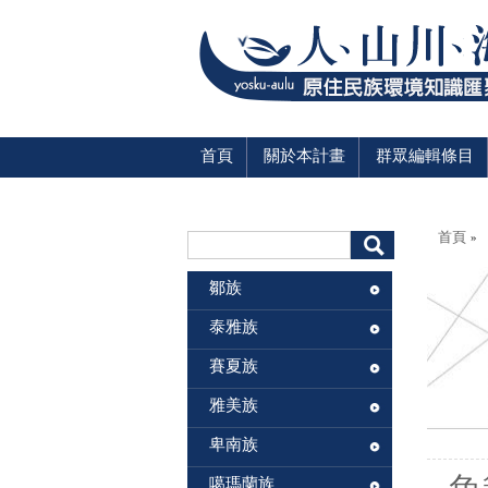
首頁
關於本計畫
群眾編輯條目
您在這
搜尋表單
首頁
»
搜尋
鄒族
泰雅族
賽夏族
雅美族
卑南族
噶瑪蘭族