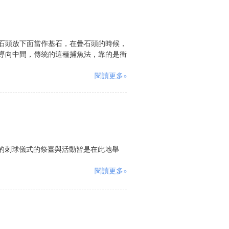
石頭放下面當作基石，在疊石頭的時候，
導向中間，傳統的這種捕魚法，靠的是衝
閱讀更多»
代表性的刺球儀式的祭臺與活動皆是在此地舉
閱讀更多»