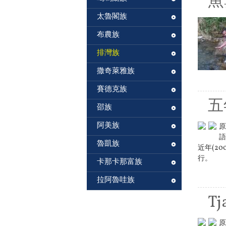
魚
太魯閣族
布農族
排灣族
撒奇萊雅族
賽德克族
五
邵族
阿美族
原
語
魯凱族
近年(2
行。
卡那卡那富族
拉阿魯哇族
Tj
原