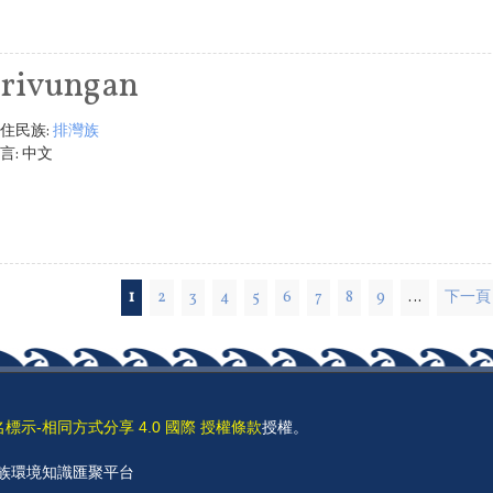
rivungan
住民族:
排灣族
言:
中文
1
2
3
4
5
6
7
8
9
…
下一頁 
名標示-相同方式分享 4.0 國際 授權條款
授權。
 原住民族環境知識匯聚平台