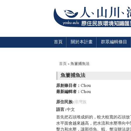
首頁
關於本計畫
群眾編輯條目
您在這裡
首頁
» 魚簍捕魚法
魚簍捕魚法
原創條目者：
Chou
最新編輯者：
Chou
原住民族:
排灣族
語言
中文
首先把石頭堆成斜的，較大較寬的石頭放
水平面會越來越高，把水流和水壓導向中
擊力和水壓，讓那些魚、蝦、蟹沒辦法逆