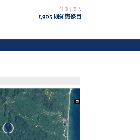
註冊
｜
登入
1,903 則知識條目