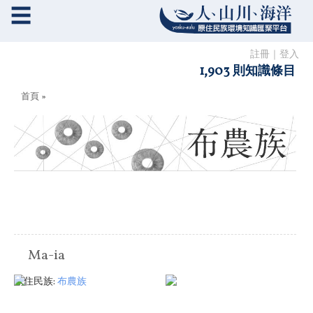
☰
註冊
｜
登入
1,903 則知識條目
您在這裡
首頁
»
Ma-ia
原住民族:
布農族