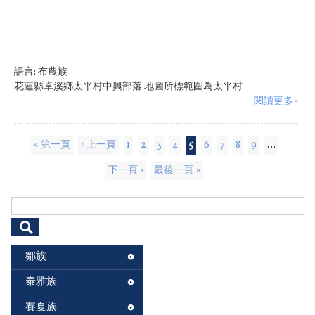
語言:
布農族
花蓮縣卓溪鄉太平村中興部落 地圖所標範圍為太平村
閱讀更多»
頁面
« 第一頁
‹ 上一頁
1
2
3
4
5
6
7
8
9
…
下一頁 ›
最後一頁 »
搜尋表單
鄒族
泰雅族
賽夏族