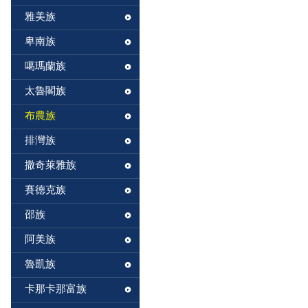
雅美族
卑南族
噶瑪蘭族
太魯閣族
布農族
排灣族
撒奇萊雅族
賽德克族
邵族
阿美族
魯凱族
卡那卡那富族