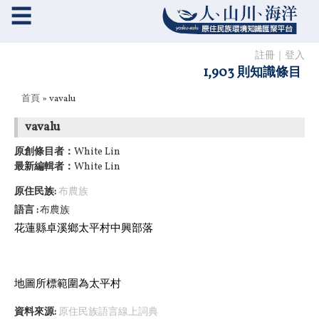
☰
註冊
｜
登入
1,903 則知識條目
您在這裡
首頁
» vavalu
vavalu
原創條目者：
White Lin
最新編輯者：
White Lin
原住民族:
布農族
語言
布農族
花蓮縣卓溪鄉太平村中興部落
地圖所標範圍為
太平村
資料來源:
原住民族語言線上詞典