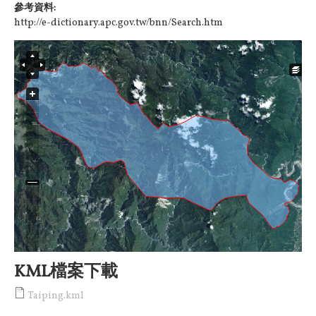
參考資料:
http://e-dictionary.apc.gov.tw/bnn/Search.htm
KML檔案下載
Taiping.kml