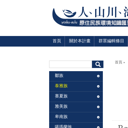
首頁
關於本計畫
群眾編輯條目
您在這
搜尋表單
首頁
»
搜尋
鄒族
泰雅族
賽夏族
雅美族
卑南族
噶瑪蘭族