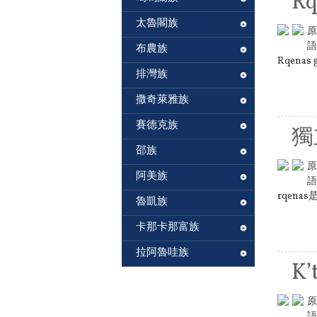
Rq
太魯閣族
原
語
布農族
Rqenas g
排灣族
撒奇萊雅族
賽德克族
獨
邵族
原
阿美族
語
rqen
魯凱族
卡那卡那富族
拉阿魯哇族
K’
原
語