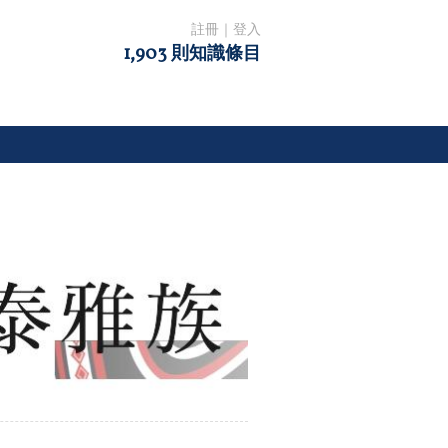
註冊
｜
登入
1,903 則知識條目