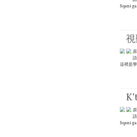
Sqani ga
視
原
語
這裡是學
K’
原
語
Sqani ga