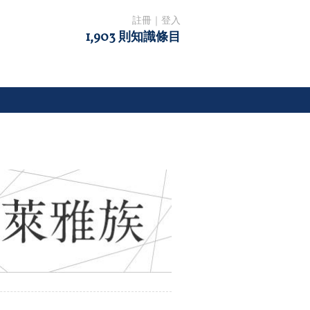
註冊
｜
登入
1,903 則知識條目