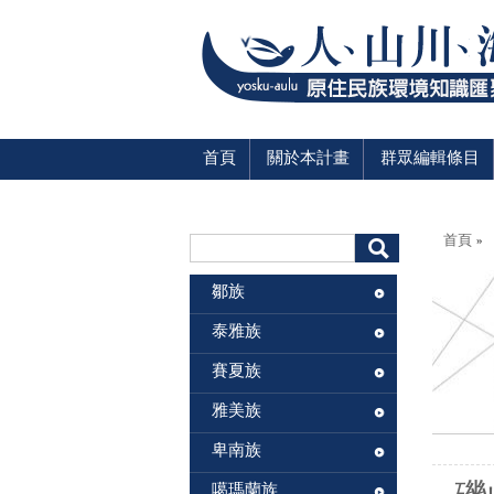
首頁
關於本計畫
群眾編輯條目
您在這
搜尋表單
首頁
»
搜尋
鄒族
泰雅族
賽夏族
雅美族
卑南族
噶瑪蘭族