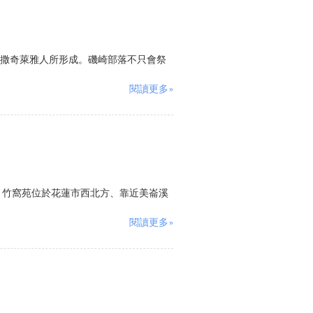
撒奇萊雅人所形成。磯崎部落不只會祭
閱讀更多»
。竹窩苑位於花蓮市西北方、靠近美崙溪
閱讀更多»