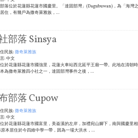
部落位於花蓮縣花蓮市國慶里。「達固部灣」(Dagubuwan)，為「海
居住，有幾戶為撒奇萊雅族，...
社部落 Sinsya
住民族:
撒奇萊雅族
言:
中文
位於花蓮縣花蓮市國強里，花蓮火車站西北延平王廟一帶。此地在清朝時
本為撒奇萊雅四小社之一，達固部灣事件之後，...
布部落 Cupow
住民族:
撒奇萊雅族
言:
中文
位於花蓮縣花蓮市國富里，美崙溪的左岸，加禮宛山腳下，南與國慶里相
布原本居住於今四維中學一帶，因為一場大洪水，...