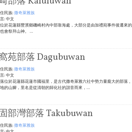
崎部落 Kaluluwan
住民族:
撒奇萊雅族
言:
中文
位於花蓮縣豐濱鄉磯崎村內中部靠海處，大部分是由加禮宛事件後遷來的
會祭拜山神。 ...
窩苑部落 Dagubuwan
住民族:
撒奇萊雅族
言:
中文
落位於花蓮縣花蓮市國福里，是古代撒奇萊雅六社中勢力量龐大的部落 
地的山腳，里名是從清朝的歸化社的諧音而來，...
固部灣部落 Takubuwan
住民族:
撒奇萊雅族
言:
中文