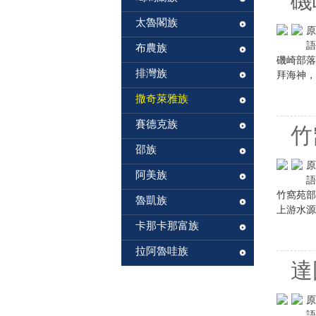
磯
太魯閣族
原
語
布農族
磯崎部落
排灣族
拜海神，也
撒奇萊雅族
賽德克族
竹
邵族
原
阿美族
語
竹窩苑部
魯凱族
上游水源
卡那卡那富族
拉阿魯哇族
達
原
語