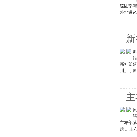
達固部灣
外地遷來
新
原
語
新社部落
川」，原
主
原
語
主布部落
落 。主