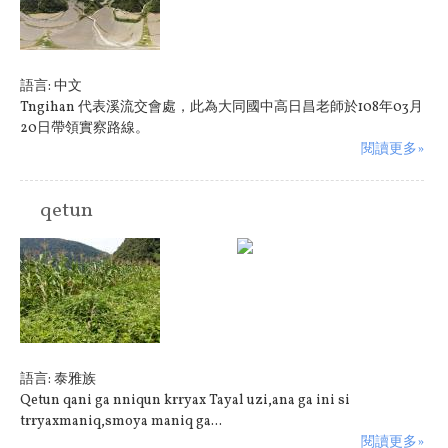
語言:
中文
Tngihan 代表溪流交會處，此為大同國中高日昌老師於108年03月
20日帶領實察路線。
閱讀更多»
qetun
原住民族:
泰雅族
語言:
泰雅族
Qetun qani ga nniqun krryax Tayal uzi,ana ga ini si
trryaxmaniq,smoya maniq ga...
閱讀更多»