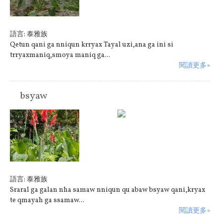
語言:
泰雅族
Qetun qani ga nniqun krryax Tayal uzi,ana ga ini si
trryaxmaniq,smoya maniq ga...
閱讀更多»
bsyaw
原住民族:
泰雅族
語言:
泰雅族
Sraral ga galan nha samaw nniqun qu abaw bsyaw qani,kryax
te qmayah ga ssamaw...
閱讀更多»