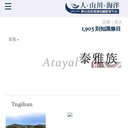
☰
註冊
｜
登入
1,903 則知識條目
您在這裡
首頁
»
Tngihan
原住民族:
泰雅族