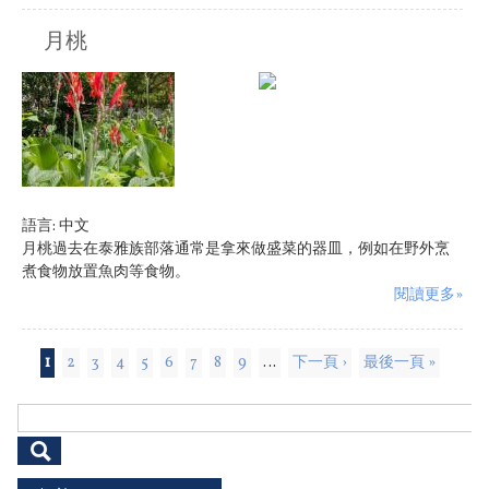
月桃
原住民族:
泰雅族
語言:
中文
月桃過去在泰雅族部落通常是拿來做盛菜的器皿，例如在野外烹
煮食物放置魚肉等食物。
閱讀更多»
頁面
1
2
3
4
5
6
7
8
9
…
下一頁 ›
最後一頁 »
搜尋表單