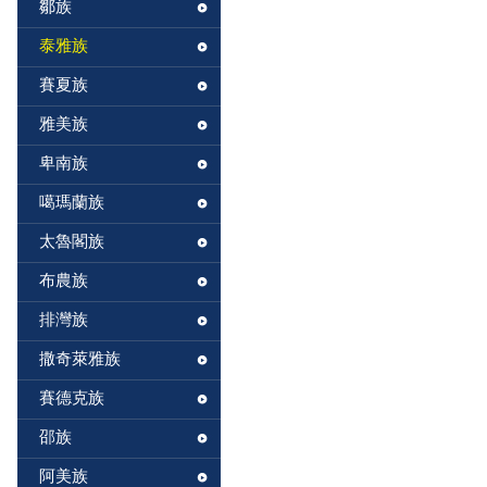
鄒族
泰雅族
賽夏族
雅美族
卑南族
噶瑪蘭族
太魯閣族
布農族
排灣族
撒奇萊雅族
賽德克族
邵族
阿美族