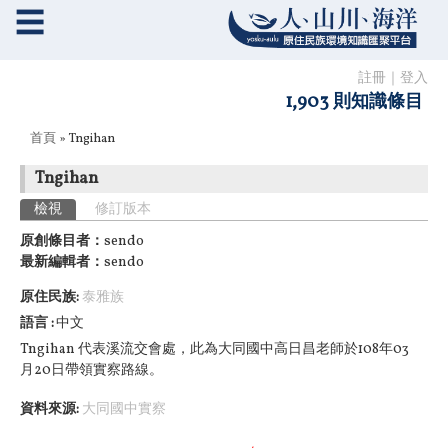
☰
註冊
｜
登入
1,903 則知識條目
您在這裡
首頁
» Tngihan
Tngihan
主要索引標籤
檢視
(作用中頁籤)
修訂版本
原創條目者：
sendo
最新編輯者：
sendo
原住民族:
泰雅族
語言
中文
Tngihan 代表溪流交會處，此為大同國中高日昌老師於108年03
月20日帶領實察路線。
資料來源:
大同國中實察