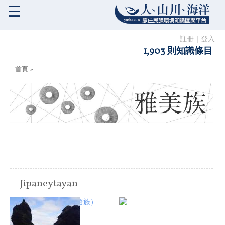
☰
註冊
｜
登入
1,903 則知識條目
您在這裡
首頁
»
Jipaneytayan
原住民族:
雅美族（達悟族）