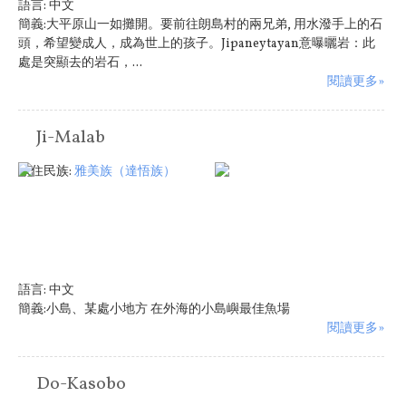
語言:
中文
簡義:大平原山一如攤開。要前往朗島村的兩兄弟, 用水潑手上的石
頭，希望變成人，成為世上的孩子。Jipaneytayan意曝曬岩：此
處是突顯去的岩石，...
閱讀更多»
Ji-Malab
原住民族:
雅美族（達悟族）
語言:
中文
簡義:小島、某處小地方 在外海的小島嶼最佳魚場
閱讀更多»
Do-Kasobo