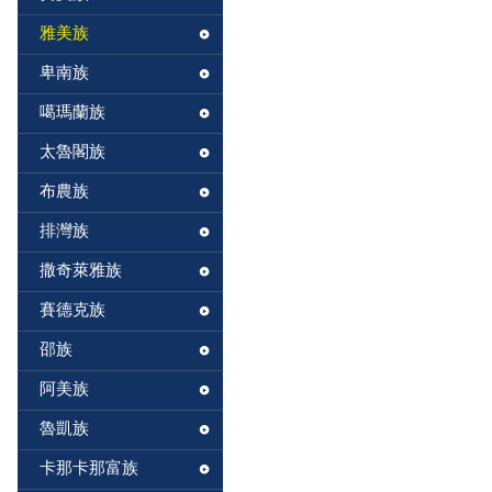
雅美族
卑南族
噶瑪蘭族
太魯閣族
布農族
排灣族
撒奇萊雅族
賽德克族
邵族
阿美族
魯凱族
卡那卡那富族