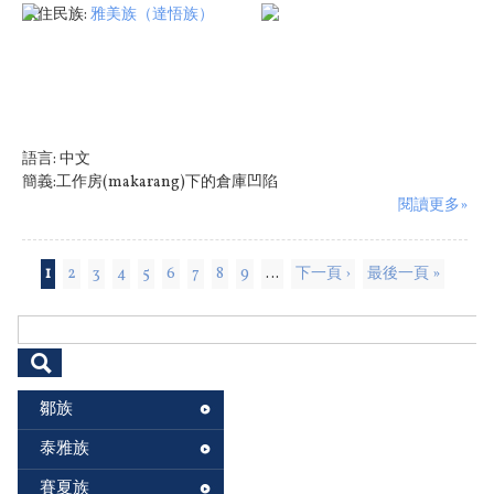
原住民族:
雅美族（達悟族）
語言:
中文
簡義:工作房(makarang)下的倉庫凹陷
閱讀更多»
頁面
1
2
3
4
5
6
7
8
9
…
下一頁 ›
最後一頁 »
搜尋表單
鄒族
泰雅族
賽夏族