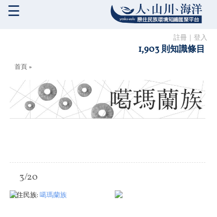
☰
註冊
｜
登入
1,903 則知識條目
您在這裡
首頁
»
3/20
原住民族:
噶瑪蘭族