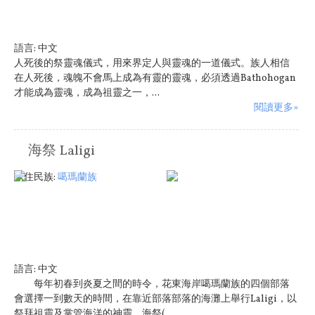
語言:
中文
人死後的祭靈魂儀式，用來界定人與靈魂的一道儀式。族人相信
在人死後，魂魄不會馬上成為有靈的靈魂，必須透過Bathohogan
才能成為靈魂，成為祖靈之一，...
閱讀更多»
海祭 Laligi
原住民族:
噶瑪蘭族
語言:
中文
每年初春到炎夏之間的時令，花東海岸噶瑪蘭族的四個部落
會選擇一到數天的時間，在靠近部落部落的海灘上舉行Laligi，以
祭拜祖靈及掌管海洋的神靈。海祭(...