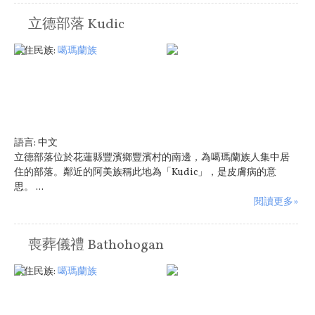
立德部落 Kudic
原住民族:
噶瑪蘭族
語言:
中文
立德部落位於花蓮縣豐濱鄉豐濱村的南邊，為噶瑪蘭族人集中居
住的部落。鄰近的阿美族稱此地為「Kudic」，是皮膚病的意
思。 ...
閱讀更多»
喪葬儀禮 Bathohogan
原住民族:
噶瑪蘭族