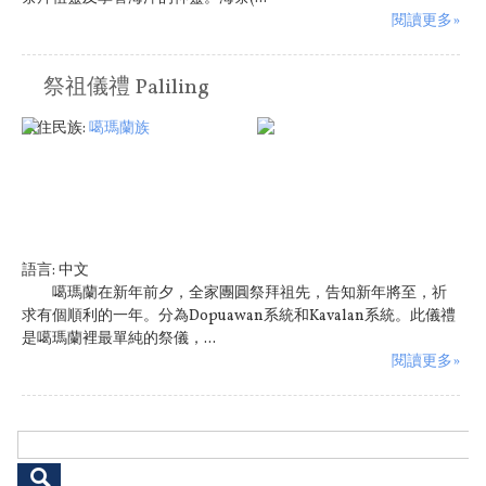
閱讀更多»
祭祖儀禮 Paliling
原住民族:
噶瑪蘭族
語言:
中文
噶瑪蘭在新年前夕，全家團圓祭拜祖先，告知新年將至，祈
求有個順利的一年。分為Dopuawan系統和Kavalan系統。此儀禮
是噶瑪蘭裡最單純的祭儀，...
閱讀更多»
搜尋表單