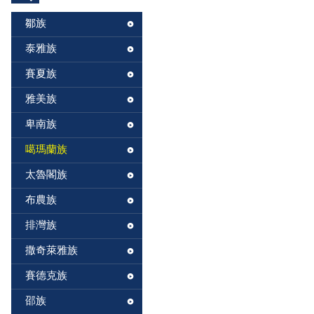
鄒族
泰雅族
賽夏族
雅美族
卑南族
噶瑪蘭族
太魯閣族
布農族
排灣族
撒奇萊雅族
賽德克族
邵族