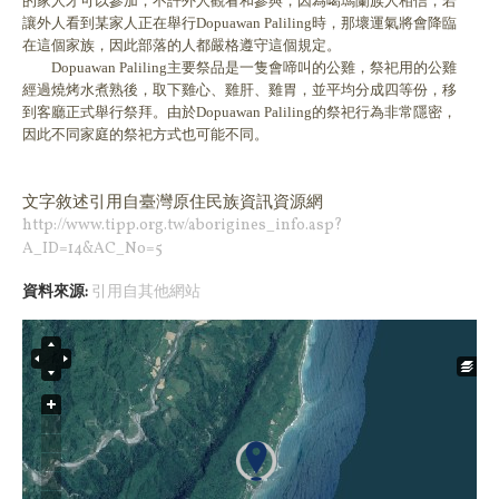
的家人才可以參加，不許外人觀看和參與，因為噶瑪蘭族人相信，若
讓外人看到某家人正在舉行Dopuawan Paliling時，那壞運氣將會降臨
在這個家族，因此部落的人都嚴格遵守這個規定。
Dopuawan Paliling主要祭品是一隻會啼叫的公雞，祭祀用的公雞
經過燒烤水煮熟後，取下雞心、雞肝、雞胃，並平均分成四等份，移
到客廳正式舉行祭拜。由於Dopuawan Paliling的祭祀行為非常隱密，
因此不同家庭的祭祀方式也可能不同。
文字敘述引用
自臺灣原住民族資訊資源網
http://www.tipp.org.tw/aborigines_info.asp?
A_ID=14&AC_No=5
資料來源:
引用自其他網站