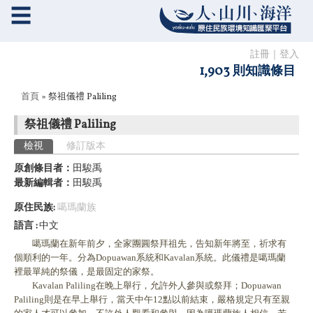
☰
註冊
｜
登入
1,903 則知識條目
您在這裡
首頁
» 祭祖儀禮 Paliling
祭祖儀禮 Paliling
主要索引標籤
檢視
(作用中頁籤)
修訂版本
原創條目者：
田駿禹
最新編輯者：
田駿禹
原住民族:
噶瑪蘭族
語言
中文
噶瑪蘭在新年前夕，全家團圓祭拜祖先，告知新年將至，祈求有
個順利的一年。分為Dopuawan系統和Kavalan系統。此儀禮是噶瑪蘭
裡最單純的祭儀，是最固定的家祭。
Kavalan Paliling在晚上舉行，允許外人參與或祭拜；Dopuawan
Paliling則是在早上舉行，當天中午12點以前結束，嚴格規定只有至親