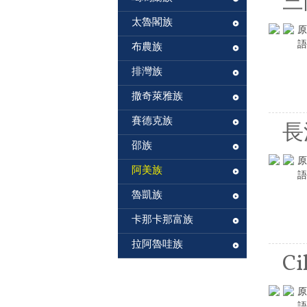
三
太魯閣族
原
語
布農族
排灣族
撒奇萊雅族
賽德克族
長
邵族
原
阿美族
語
魯凱族
卡那卡那富族
拉阿魯哇族
Ci
原
語