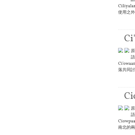
Cili
使用之外，
Ci
原
語
Ci'o
落共同討
Ci
原
語
Ciow
南北的兩