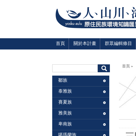
首頁
關於本計畫
群眾編輯條目
您在這
搜尋表單
首頁
»
搜尋
鄒族
泰雅族
賽夏族
雅美族
卑南族
噶瑪蘭族