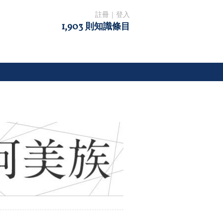
註冊
｜
登入
1,903 則知識條目