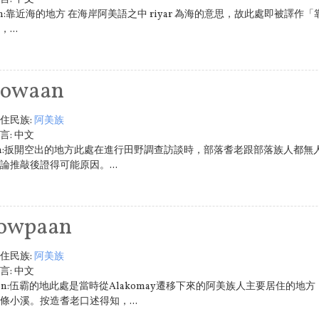
yalan:靠近海的地方 在海岸阿美語之中 riyar 為海的意思，故此處即被
...
'owaan
住民族:
阿美族
言:
中文
waan:扳開空出的地方此處在進行田野調查訪談時，部落耆老跟部落族人都
論推敲後證得可能原因。...
owpaan
住民族:
阿美族
言:
中文
paan:伍霸的地此處是當時從Alakomay遷移下來的阿美族人主要居住
條小溪。按造耆老口述得知，...