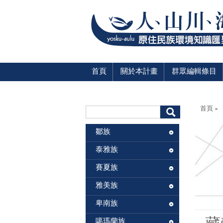
首頁
關於本計畫
群眾編輯條目
您在這
搜尋表單
首頁
»
搜尋
鄒族
泰雅族
賽夏族
雅美族
卑南族
噶瑪蘭族