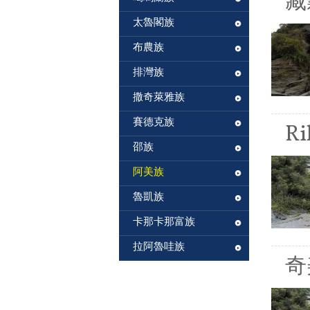
藏
太魯閣族
布農族
排灣族
撒奇萊雅族
賽德克族
Ri
邵族
阿美族
魯凱族
卡那卡那富族
拉阿魯哇族
奇