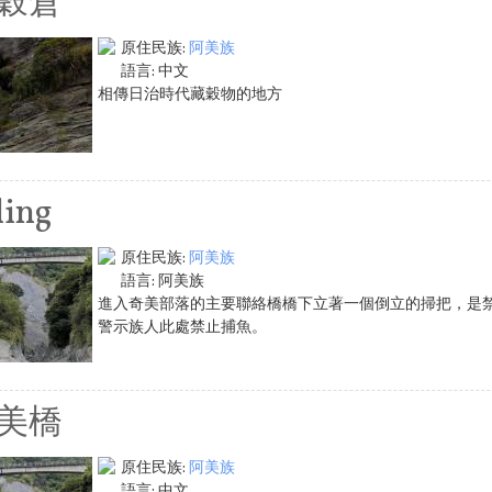
穀倉
原住民族:
阿美族
語言:
中文
相傳日治時代藏穀物的地方
ling
原住民族:
阿美族
語言:
阿美族
進入奇美部落的主要聯絡橋橋下立著一個倒立的掃把，是禁止
警示族人此處禁止捕魚。
美橋
原住民族:
阿美族
語言:
中文