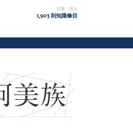
註冊
｜
登入
1,903 則知識條目