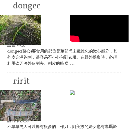
dongec
語言:
中文
dongec(藤心)要食用的部位是莖部尚未纖維化的嫩心部分，其
外皮充滿鉤刺，很容易不小心勾到衣服。在野外採集時，必須
利用砍刀將外皮削去。削皮的時候，...
ririt
語言:
阿美族
不單單男人可以擁有很多的工作刀，阿美族的婦女也有專屬於