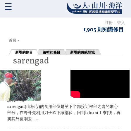
☰
註冊
｜
登入
1,903 則知識條目
您在這裡
首頁
»
新增的條目
編輯的條目
新增的傳統領域
sarengad
語言:
中文
sarengad(山棕心)的食用部位是莖下半部接近根部之處的嫩心
部分，在野外先利用刀子砍下該部位，回到taloan(工寮)後，再
將其外皮削去，...