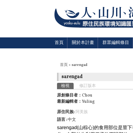
首頁
關於本計畫
群眾編輯條目
您在這裡
首頁
» sarengad
sarengad
主要索引標籤
檢視
(作用中頁籤)
修訂版本
原創條目者：
Chou
最新編輯者：
Yuling
原住民族:
阿美族
語言
中文
sarengad(山棕心)的食用部位