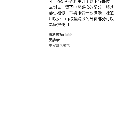
分，在野外先利用刀子砍下該部位，回到
皮削去，留下中間嫩心的部分，將其
藤心相似，常與排骨一起煮湯，味道
用以外，山棕莖網狀的外皮部分可以
為掃把使用。
資料來源:
訪談
受訪者:
重安部落耆老