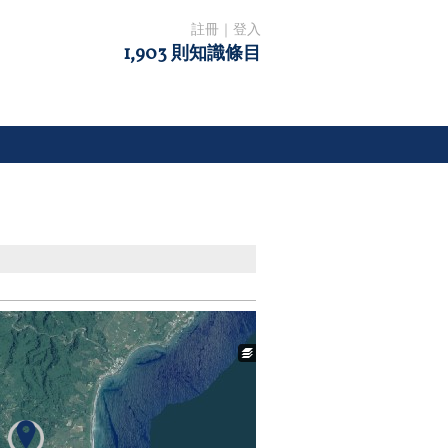
註冊
｜
登入
1,903 則知識條目