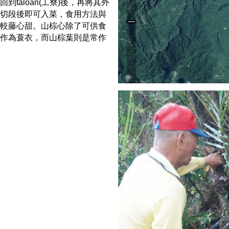
taloan(工寮)後，再將其外
切段後即可入菜，食用方法與
較藤心甜。山棕心除了可供食
作為蓑衣，而山棕葉則是常作