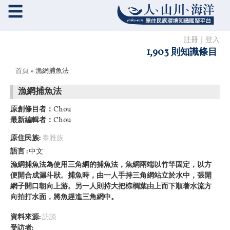
☰
註冊
｜
登入
1,903 則知識條目
您在這裡
首頁
» 漁網捕魚法
漁網捕魚法
原創條目者：
Chou
最新編輯者：
Chou
原住民族:
泰雅族
語言
中文
漁網捕魚法為使用三角網的捕魚法，魚網兩端以竹竿固定，
以方
便開合成漏斗狀。捕魚時，由一人手持三角網站立於水中，
張開
網子開口朝向上游。
另一人則持大把棕櫚葉由上而下順著水流方
向拍打水面，
將魚趕進三角網中。
資料來源:
訪談
受訪者: