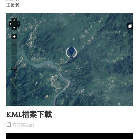
王長老
KML檔案下載
霞雲溪.kml