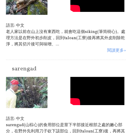
語言:
中文
老人家以前在山上沒有東西吃，就會吃這個siking(筆筒樹心)。處
理方法是在野外初步削皮，回到taloan(工寮)後再將其外皮削除乾
淨，將其切片後可與味噌、...
閱讀更多»
sarengad
原住民族:
阿美族
語言:
中文
sarengad(山棕心)的食用部位是莖下半部接近根部之處的嫩心部
分，在野外先利用刀子砍下該部位，回到taloan(工寮)後，再將其