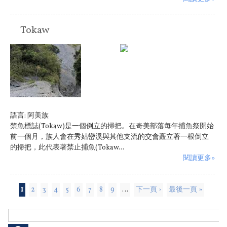
Tokaw
原住民族:
阿美族
語言:
阿美族
禁魚標誌(Tokaw)是一個倒立的掃把。在奇美部落每年捕魚祭開始
前一個月，族人會在秀姑巒溪與其他支流的交會矗立著一根倒立
的掃把，此代表著禁止捕魚(Tokaw...
閱讀更多»
頁面
1
2
3
4
5
6
7
8
9
…
下一頁 ›
最後一頁 »
搜尋表單