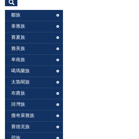
鄒族
泰雅族
賽夏族
雅美族
卑南族
噶瑪蘭族
太魯閣族
布農族
排灣族
撒奇萊雅族
賽德克族
邵族