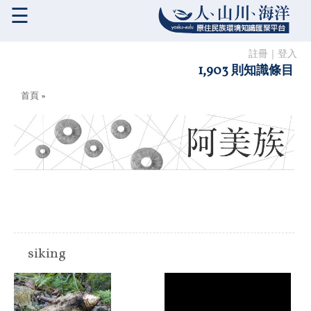
☰
註冊
｜
登入
1,903 則知識條目
您在這裡
首頁
»
siking
原住民族:
阿美族