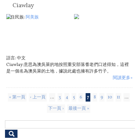
Ciawlay
原住民族:
阿美族
語言:
中文
Ciawlay:意思為澳吳萊的地按照重安部落耆老們口述得知，這裡
是一個名為澳吳萊的土地，據說此處也擁有許多竹子。
閱讀更多»
頁面
« 第一頁
‹ 上一頁
…
3
4
5
6
7
8
9
10
11
…
下一頁 ›
最後一頁 »
搜尋表單