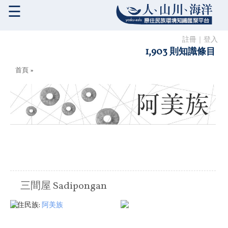
☰
註冊
｜
登入
1,903 則知識條目
您在這裡
首頁
»
三間屋 Sadipongan
原住民族:
阿美族