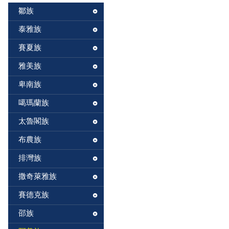
鄒族
泰雅族
賽夏族
雅美族
卑南族
噶瑪蘭族
太魯閣族
布農族
排灣族
撒奇萊雅族
賽德克族
邵族