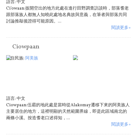
語言:
中文
Ci'owaan:扳開空出的地方此處在進行田野調查訪談時，部落耆老
跟部落族人都無人知曉此處地名典故與意義，在筆者與部落共同
討論推敲後證得可能原因。...
閱讀更多»
Ciowpaan
原住民族:
阿美族
語言:
中文
Ciowpaan:伍霸的地此處是當時從Alakomay遷移下來的阿美族人
主要居住的地方，這裡明顯的天然範圍界線，即是此區域南北的
兩條小溪。按造耆老口述得知，...
閱讀更多»