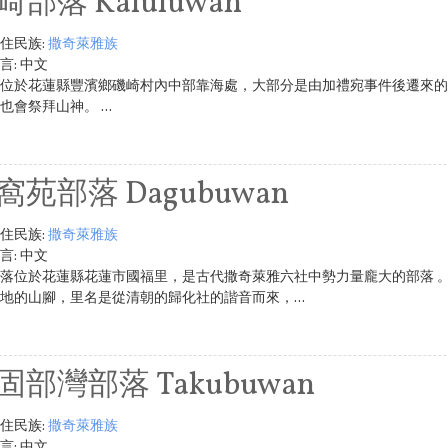
崎部落 Kaluluwan
住民族:
撒奇萊雅族
言:
中文
位於花蓮縣豐濱鄉磯崎村內中部靠海處，大部分是由加禮宛事件後遷來的
會祭拜山神。 ...
窩苑部落 Dagubuwan
住民族:
撒奇萊雅族
言:
中文
落位於花蓮縣花蓮市國福里，是古代撒奇萊雅六社中勢力量龐大的部落 
地的山腳，里名是從清朝的歸化社的諧音而來，...
固部灣部落 Takubuwan
住民族:
撒奇萊雅族
言:
中文