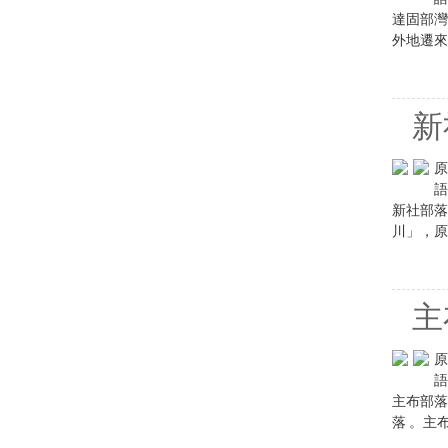
達固部灣
外地遷來
新
原
語
新社部落
川」，原
主
原
語
主布部落
落 。主