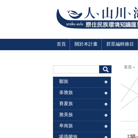
首頁
關於本計畫
群眾編輯條目
您在這
搜尋表單
首頁
»
搜尋
鄒族
泰雅族
賽夏族
雅美族
卑南族
噶瑪蘭族