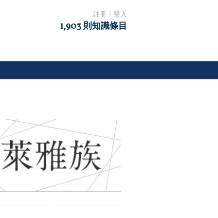
註冊
｜
登入
1,903 則知識條目