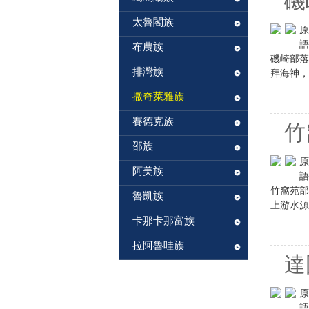
磯
太魯閣族
原
語
布農族
磯崎部落
排灣族
拜海神，也
撒奇萊雅族
賽德克族
竹
邵族
原
阿美族
語
竹窩苑部
魯凱族
上游水源
卡那卡那富族
拉阿魯哇族
達
原
語