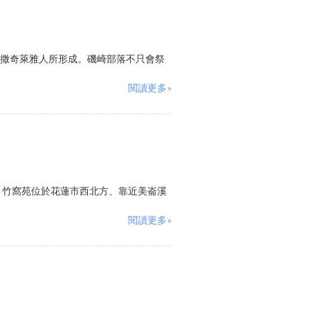
撒奇萊雅人所形成。磯崎部落不只會祭
閱讀更多»
。竹窩苑位於花蓮市西北方、靠近美崙溪
閱讀更多»