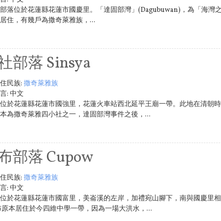
部落位於花蓮縣花蓮市國慶里。「達固部灣」(Dagubuwan)，為「海
居住，有幾戶為撒奇萊雅族，...
社部落 Sinsya
住民族:
撒奇萊雅族
言:
中文
位於花蓮縣花蓮市國強里，花蓮火車站西北延平王廟一帶。此地在清朝時
本為撒奇萊雅四小社之一，達固部灣事件之後，...
布部落 Cupow
住民族:
撒奇萊雅族
言:
中文
位於花蓮縣花蓮市國富里，美崙溪的左岸，加禮宛山腳下，南與國慶里相
布原本居住於今四維中學一帶，因為一場大洪水，...