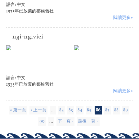
語言:
中文
1935年已放棄的鄒族舊社
閱讀更多»
ngi-ngiviei
語言:
中文
1935年已放棄的鄒族舊社
閱讀更多»
頁面
« 第一頁
‹ 上一頁
…
82
83
84
85
86
87
88
89
90
…
下一頁 ›
最後一頁 »