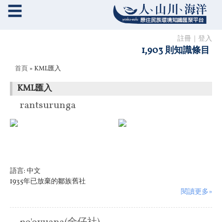
☰
註冊
｜
登入
1,903 則知識條目
您在這裡
首頁
» KML匯入
KML匯入
rantsurunga
語言:
中文
1935年已放棄的鄒族舊社
閱讀更多»