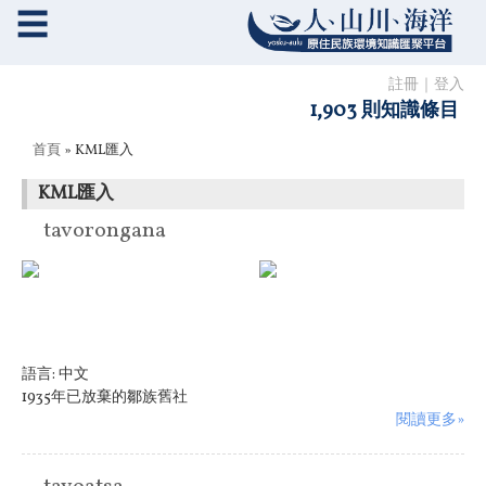
☰
註冊
｜
登入
1,903 則知識條目
您在這裡
首頁
» KML匯入
KML匯入
tavorongana
語言:
中文
1935年已放棄的鄒族舊社
閱讀更多»