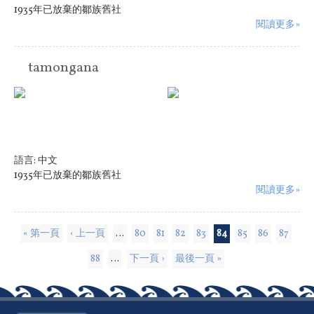
1935年已放棄的鄒族舊社
閱讀更多»
tamongana
語言:
中文
1935年已放棄的鄒族舊社
閱讀更多»
頁面
« 第一頁
‹ 上一頁
…
80
81
82
83
84
85
86
87
88
…
下一頁 ›
最後一頁 »