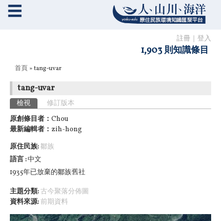
☰
註冊
｜
登入
1,903 則知識條目
您在這裡
首頁
» tang-uvar
tang-uvar
主要索引標籤
檢視
(作用中頁籤)
修訂版本
原創條目者：
Chou
最新編輯者：
zih-hong
原住民族:
鄒族
語言
中文
1935年已放棄的鄒族舊社
主題分類:
古今聚落分佈圖
資料來源:
前期資料