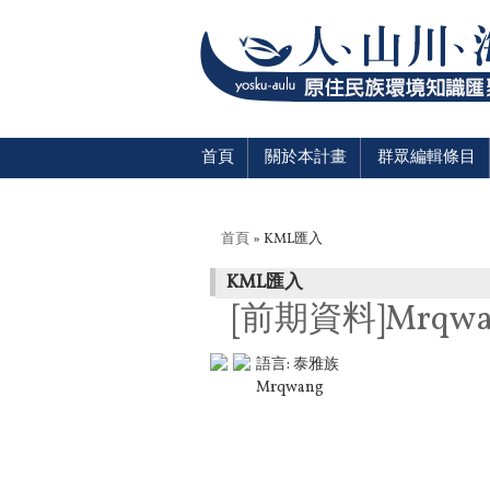
首頁
關於本計畫
群眾編輯條目
您在這裡
首頁
» KML匯入
KML匯入
[前期資料]Mrqwa
語言:
泰雅族
Mrqwang