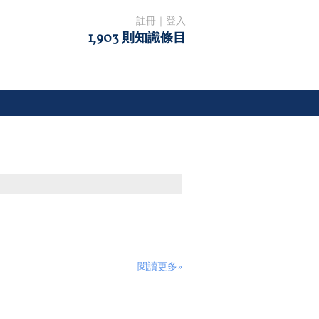
註冊
｜
登入
1,903 則知識條目
閱讀更多»