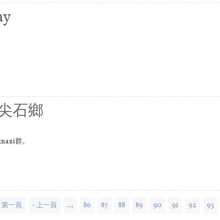
ay
y尖石鄉
nazi群。
« 第一頁
‹ 上一頁
…
86
87
88
89
90
91
92
93