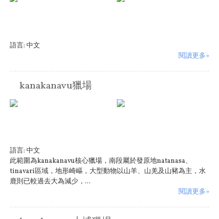
語言:
中文
閱讀更多»
kanakanavu獵場
語言:
中文
此範圍為kanakanavu核心獵場，南段屬於發原地natanasa、
tinavari區域，地形崎嶇，大型動物以山羊、山羌及山豬為主，水
鹿則已較過去大為減少，...
閱讀更多»