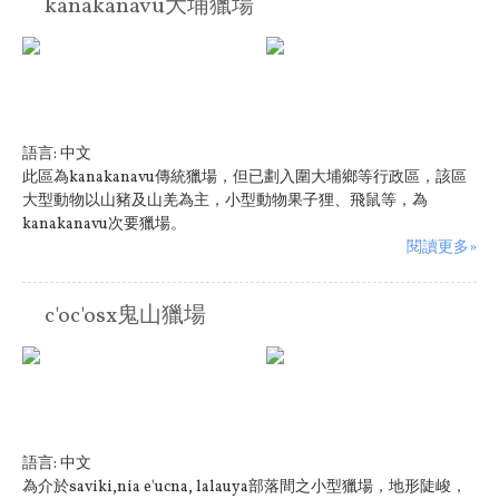
kanakanavu大埔獵場
語言:
中文
此區為kanakanavu傳統獵場，但已劃入圍大埔鄉等行政區，該區
大型動物以山豬及山羌為主，小型動物果子狸、飛鼠等，為
kanakanavu次要獵場。
閱讀更多»
c'oc'osx鬼山獵場
語言:
中文
為介於saviki,nia e'ucna, lalauya部落間之小型獵場，地形陡峻，