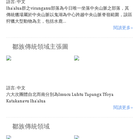
語言:
中文
lha'alua群之viranganu部落為今日唯一坐落中央山脈之部落，其
傳統獵場屬於中央山脈以鬼湖為中心跨越中央山脈脊嶺範圍，該區
狩獵大型動物為主，包括水鹿...
閱讀更多»
鄒族傳統領域主張圖
語言:
中文
六大次團體自北而南分別為Imucu Luhtu Tapangx Tfoya
Katakanavu lha'alua
閱讀更多»
鄒族傳統領域