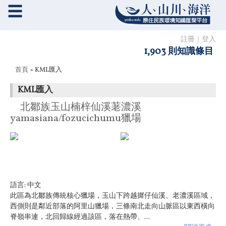
☰
註冊
｜
登入
1,903 則知識條目
您在這裡
首頁
» KML匯入
KML匯入
北鄒族玉山楠梓仙溪荖濃溪
yamasiana/fozucichumu獵場
語言:
中文
此區為北鄒族傳統核心獵場，玉山下跨越摨仔仙溪、老濃溪區域，
西側則是鄰近部落的阿里山獵場，三條南北走向山脈區以東西橫向
脊嶺串連，北回歸線經過該區，落在熱帶、...