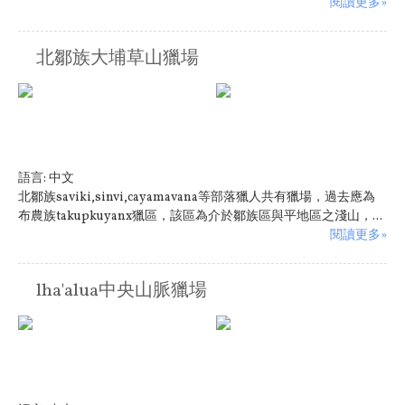
閱讀更多»
北鄒族大埔草山獵場
語言:
中文
北鄒族saviki,sinvi,cayamavana等部落獵人共有獵場，過去應為
布農族takupkuyanx獵區，該區為介於鄒族區與平地區之淺山，...
閱讀更多»
lha'alua中央山脈獵場