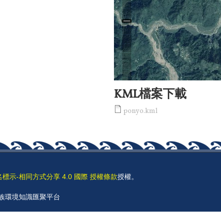
KML檔案下載
ponyo.kml
名標示-相同方式分享 4.0 國際 授權條款
授權。
 原住民族環境知識匯聚平台