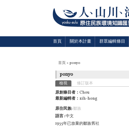
首頁
關於本計畫
群眾編輯條目
您在這裡
首頁
» ponyo
ponyo
主要索引標籤
檢視
(作用中頁籤)
修訂版本
原創條目者：
Chou
最新編輯者：
zih-hong
原住民族:
鄒族
語言
中文
1935年已放棄的鄒族舊社