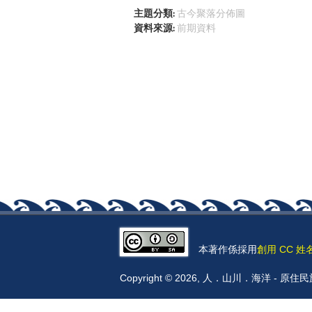
主題分類:
古今聚落分佈圖
資料來源:
前期資料
本著作係採用
創用 CC 姓
Copyright © 2026, 人．山川．海洋 -