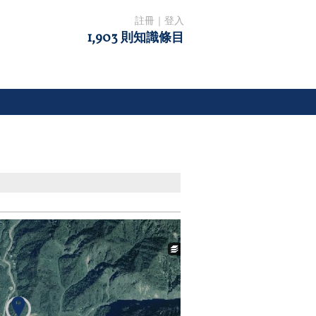
註冊
｜
登入
1,903 則知識條目