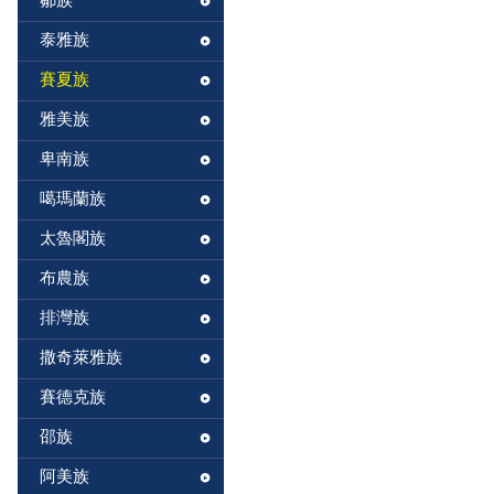
鄒族
泰雅族
賽夏族
雅美族
卑南族
噶瑪蘭族
太魯閣族
布農族
排灣族
撒奇萊雅族
賽德克族
邵族
阿美族