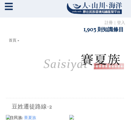
☰
註冊
｜
登入
1,903 則知識條目
您在這裡
首頁
»
豆姓遷徒路線-2
原住民族:
賽夏族