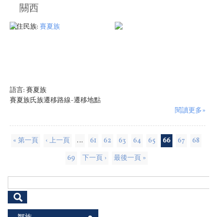
關西
原住民族:
賽夏族
語言:
賽夏族
賽夏族氏族遷移路線-遷移地點
閱讀更多»
頁面
« 第一頁
‹ 上一頁
…
61
62
63
64
65
66
67
68
69
下一頁 ›
最後一頁 »
搜尋表單