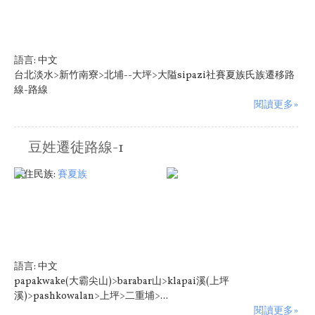
語言:
中文
台北淡水>新竹南寮>北埔--大坪>大隘sipazi社賽夏族氏族遷移路
線-路線
閱讀更多»
豆姓遷徒路線-1
原住民族:
賽夏族
語言:
中文
papakwake(大霸尖山)>barabar山>klapai溪(上坪
溪)>pashkowalan>上坪>二重埔>...
閱讀更多»