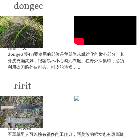
dongec
語言:
中文
dongec(藤心)要食用的部位是莖部尚未纖維化的嫩心部分，其
外皮充滿鉤刺，很容易不小心勾到衣服。在野外採集時，必須
利用砍刀將外皮削去。削皮的時候，...
ririt
語言:
阿美族
不單單男人可以擁有很多的工作刀，阿美族的婦女也有專屬於