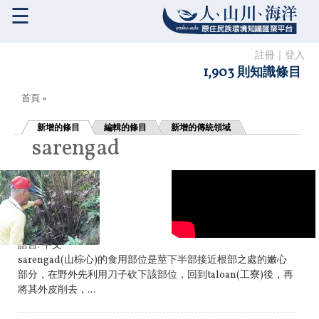
☰
註冊
｜
登入
1,903 則知識條目
您在這裡
首頁
»
新增的條目
編輯的條目
新增的傳統領域
sarengad
語言:
中文
sarengad(山棕心)的食用部位是莖下半部接近根部之處的嫩心
部分，在野外先利用刀子砍下該部位，回到taloan(工寮)後，再
將其外皮削去，...