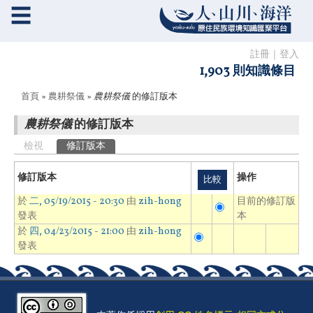
☰
註冊
｜
登入
1,903 則知識條目
您在這裡
首頁
»
農耕祭儀
»
農耕祭儀
的修訂版本
農耕祭儀
的修訂版本
主要索引標籤
檢視
修訂版本
(作用中頁籤)
修訂版本
操作
於
二, 05/19/2015 - 20:30
由
zih-hong
目前的修訂版
發表
本
於
四, 04/23/2015 - 21:00
由
zih-hong
發表