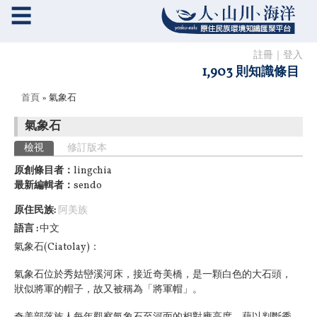
☰
註冊
｜
登入
1,903 則知識條目
您在這裡
首頁
» 氣象石
氣象石
主要索引標籤
檢視
(作用中頁籤)
修訂版本
原創條目者：
lingchia
最新編輯者：
sendo
原住民族:
阿美族
語言
中文
氣象石(Ciatolay)：
氣象石位於秀姑巒溪河床，接近奇美橋，是一顆白色的大石頭，
狀似將軍的帽子，故又被稱為「將軍帽」。