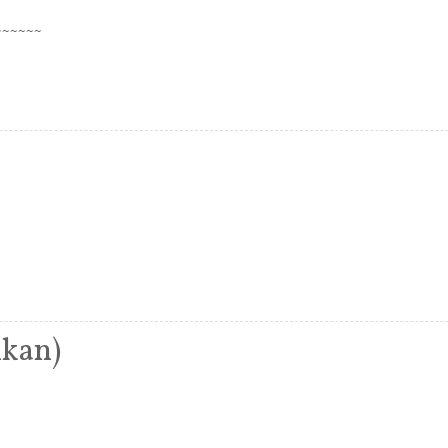
~~~~
kan)