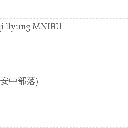
qi llyung MNIBU
n(茂安中部落)