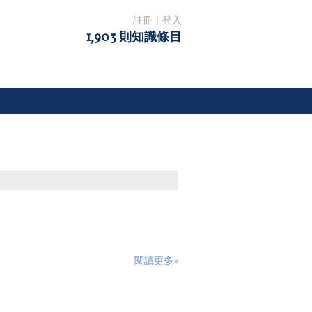
註冊
｜
登入
1,903 則知識條目
閱讀更多»