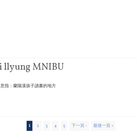
qi llyung MNIBU
g MNIBU意指：蘭陽溪孩子讀書的地方
1
2
3
4
5
下一頁 ›
最後一頁 »