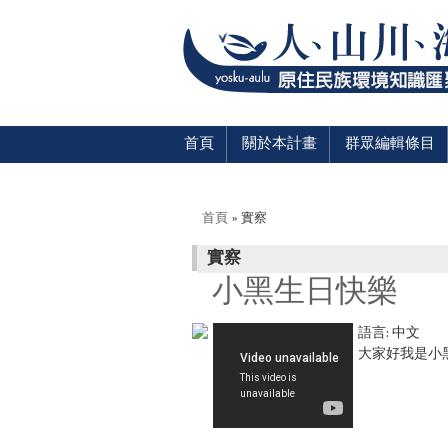
首頁
關於本計畫
群眾編輯條目
您在這裡
首頁
» 實察
實察
小黑生日快樂
語言:
中文
大家好我是小黑