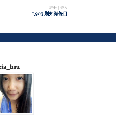
註冊
｜
登入
1,903 則知識條目
zia_hsu