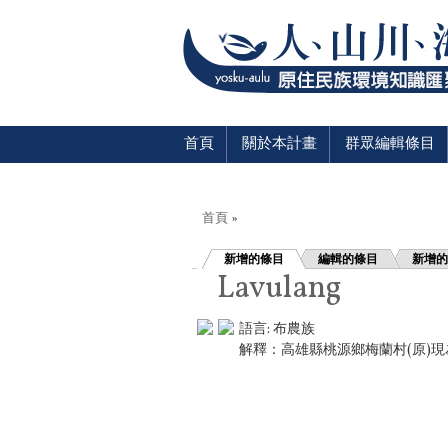
首頁
關於本計畫
群眾編輯條目
您在這裡
首頁
»
新增的條目
編輯的條目
新增的
Lavulang
語言:
布農族
解釋：高雄縣桃源鄉梅蘭村(原)