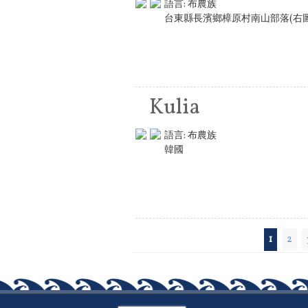
語言:
布農族
台東縣長濱鄉樟原村南山部落(右
Kulia
語言:
布農族
韓國
頁面
1
2