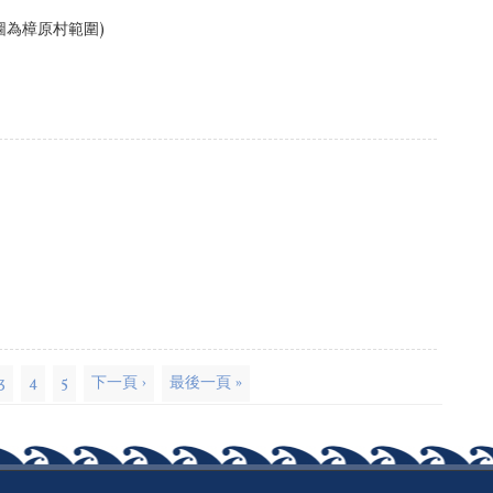
圖為樟原村範圍)
3
4
5
下一頁 ›
最後一頁 »