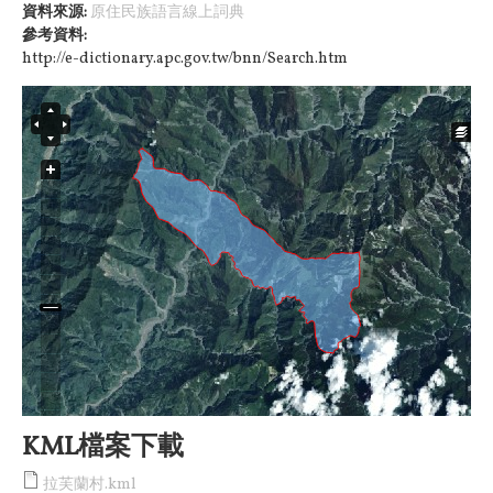
資料來源:
原住民族語言線上詞典
參考資料:
http://e-dictionary.apc.gov.tw/bnn/Search.htm
KML檔案下載
拉芙蘭村.kml