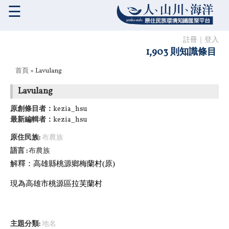
☰
註冊
｜
登入
1,903 則知識條目
您在這裡
首頁
» Lavulang
Lavulang
原創條目者：
kezia_hsu
最新編輯者：
kezia_hsu
原住民族:
布農族
語言
布農族
解釋：高雄縣桃源鄉梅蘭村(原)
現為高雄市桃源區拉芙蘭村
主題分類:
地名