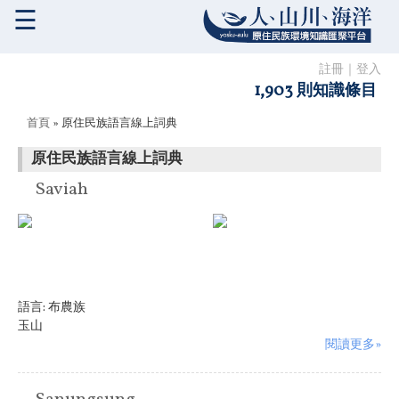
☰
註冊
｜
登入
1,903 則知識條目
您在這裡
首頁
» 原住民族語言線上詞典
原住民族語言線上詞典
Saviah
語言:
布農族
玉山
閱讀更多»