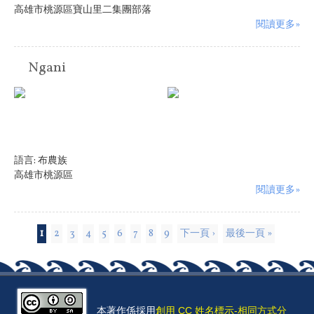
高雄市桃源區寶山里二集團部落
閱讀更多»
Ngani
語言:
布農族
高雄市桃源區
閱讀更多»
頁面
1
2
3
4
5
6
7
8
9
下一頁 ›
最後一頁 »
本著作係採用
創用 CC 姓名標示-相同方式分