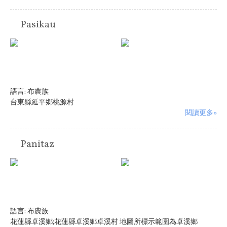
Pasikau
語言:
布農族
台東縣延平鄉桃源村
閱讀更多»
Panitaz
語言:
布農族
花蓮縣卓溪鄉;花蓮縣卓溪鄉卓溪村 地圖所標示範圍為卓溪鄉