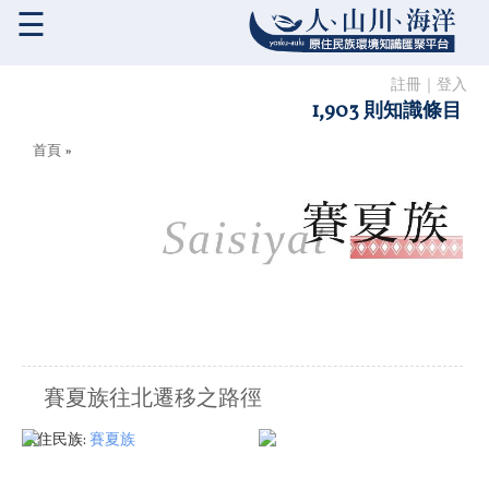
☰
註冊
｜
登入
1,903 則知識條目
您在這裡
首頁
»
賽夏族往北遷移之路徑
原住民族:
賽夏族