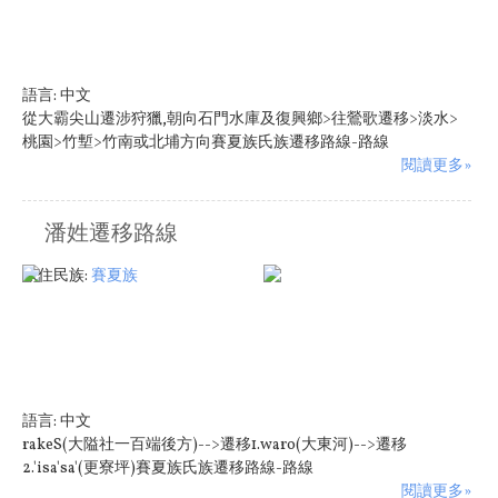
語言:
中文
從大霸尖山遷涉狩獵,朝向石門水庫及復興鄉>往鶯歌遷移>淡水>
桃園>竹塹>竹南或北埔方向賽夏族氏族遷移路線-路線
閱讀更多»
潘姓遷移路線
原住民族:
賽夏族
語言:
中文
rakeS(大隘社一百端後方)-->遷移1.waro(大東河)-->遷移
2.'isa'sa'(更寮坪)賽夏族氏族遷移路線-路線
閱讀更多»