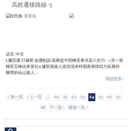
高姓遷移路線-3
原住民族:
賽夏族
語言:
中文
1.據莎露 打赫斯 改擺刨說:高家從中部轉至東河及八卦力-->另一派
轉至五峰比來居住2.據部落族人提供清末時期黃南球武力拓展時
獅潭的仙山族人...
閱讀更多»
頁面
« 第一頁
‹ 上一頁
…
60
61
62
63
64
65
66
67
68
下一頁 ›
最後一頁 »
搜尋表單