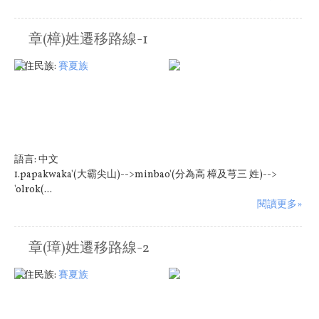
章(樟)姓遷移路線-1
原住民族:
賽夏族
語言:
中文
1.papakwaka'(大霸尖山)-->minbao'(分為高 樟及芎三 姓)-->
'olrok(...
閱讀更多»
章(璋)姓遷移路線-2
原住民族:
賽夏族