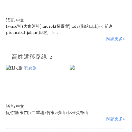
語言:
中文
1.waro'社(大東河社) morok(橫屏背) tola'(嘟落口庄)-->前進
pinanabalijahan(田尾)-->...
閱讀更多»
高姓遷移路線-2
原住民族:
賽夏族
語言:
中文
從竹塹(東門)>二重埔>竹東>橫山>比來尖筆山
閱讀更多»