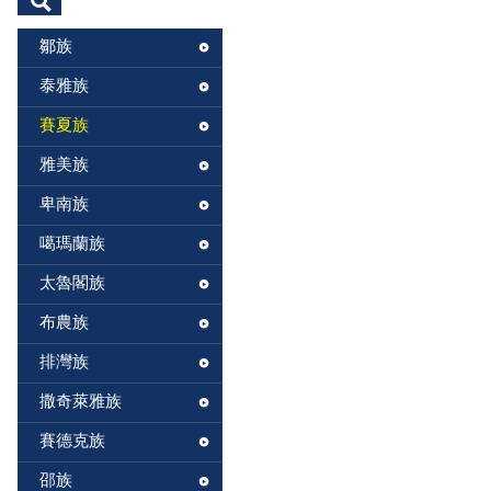
鄒族
泰雅族
賽夏族
雅美族
卑南族
噶瑪蘭族
太魯閣族
布農族
排灣族
撒奇萊雅族
賽德克族
邵族