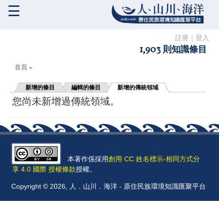
☰
註冊
｜
登入
1,903 則知識條目
您在這裡
首頁
»
新增的條目
編輯的條目
新增的傳統領域
您尚未新增過傳統領域。
本著作係採用
創用 CC 姓名標示-相同方式分
享 4.0 國際 授權條款
授權。
Copyright © 2026, 人．山川．海洋 - 原住民族環境知識匯聚平台