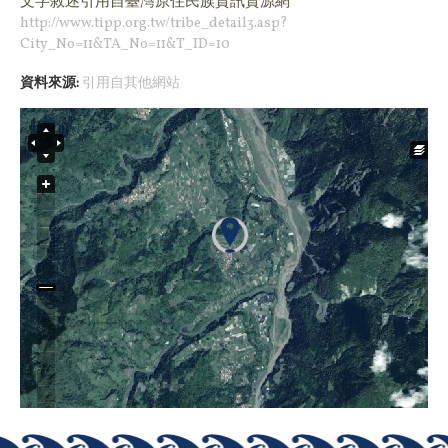
文字敘述引用
自臺灣原住民族資訊資源網
http://www.tipp.org.tw/tribe_detail3.asp?
City_No=11&TA_No=11&T_ID=10
資料來源:
引用自其他網站