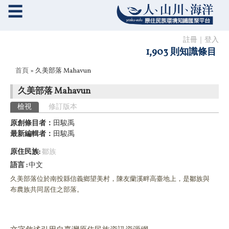
☰
註冊
｜
登入
1,903 則知識條目
您在這裡
首頁
» 久美部落 Mahavun
久美部落 Mahavun
主要索引標籤
檢視
(作用中頁籤)
修訂版本
原創條目者：
田駿禹
最新編輯者：
田駿禹
原住民族:
鄒族
語言
中文
久美部落位於南投縣信義鄉望美村，
陳友蘭溪畔高臺地上，
是鄒族與
布農族共同居住之部落。