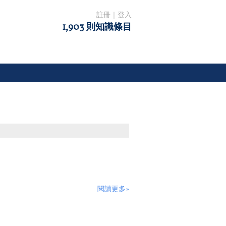
註冊
｜
登入
1,903 則知識條目
閱讀更多»