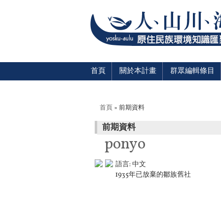
首頁
關於本計畫
群眾編輯條目
您在這裡
首頁
» 前期資料
前期資料
ponyo
語言:
中文
1935年已放棄的鄒族舊社