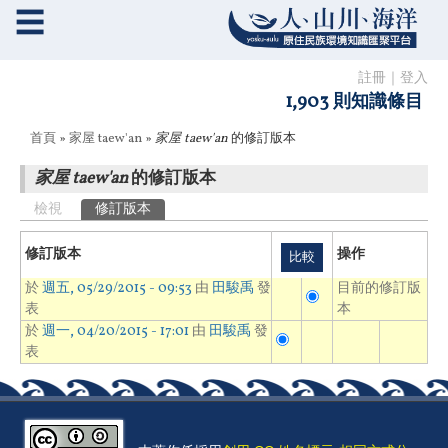
☰
註冊
｜
登入
1,903 則知識條目
您在這裡
首頁
»
家屋 taew'an
»
家屋 taew'an
的修訂版本
家屋 taew'an
的修訂版本
主要索引標籤
檢視
修訂版本
(作用中頁籤)
修訂版本
操作
於
週五, 05/29/2015 - 09:53
由
田駿禹
發
目前的修訂版
表
本
於
週一, 04/20/2015 - 17:01
由
田駿禹
發
表