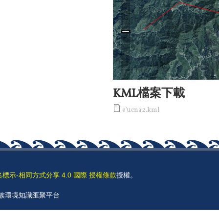
KML檔案下載
e'ucna2.kml
名標示-相同方式分享 4.0 國際 授權條款
授權。
 原住民族環境知識匯聚平台