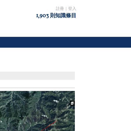
註冊
｜
登入
1,903 則知識條目