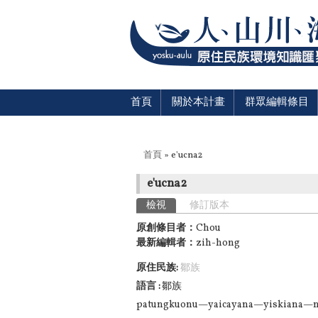
首頁
關於本計畫
群眾編輯條目
您在這裡
首頁
» e'ucna2
e'ucna2
主要索引標籤
檢視
(作用中頁籤)
修訂版本
原創條目者：
Chou
最新編輯者：
zih-hong
原住民族:
鄒族
語言
鄒族
patungkuonu—yaicayana—yiskiana—ni