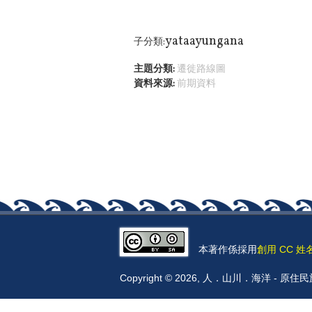
yataayungana
子分類:
主題分類:
遷徙路線圖
資料來源:
前期資料
本著作係採用
創用 CC 姓
Copyright © 2026, 人．山川．海洋 -