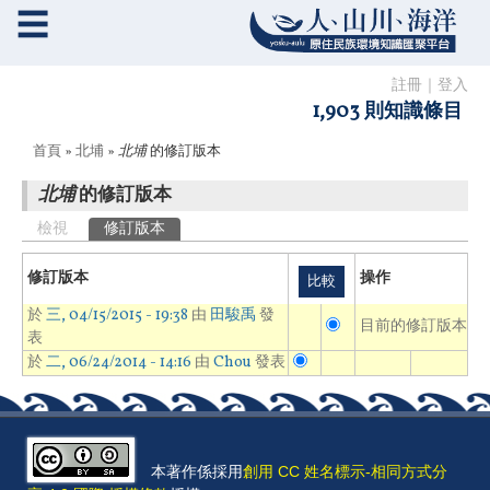
☰
註冊
｜
登入
1,903 則知識條目
您在這裡
首頁
»
北埔
»
北埔
的修訂版本
北埔
的修訂版本
主要索引標籤
檢視
修訂版本
(作用中頁籤)
修訂版本
操作
於
三, 04/15/2015 - 19:38
由
田駿禹
發
目前的修訂版本
表
於
二, 06/24/2014 - 14:16
由
Chou
發表
本著作係採用
創用 CC 姓名標示-相同方式分