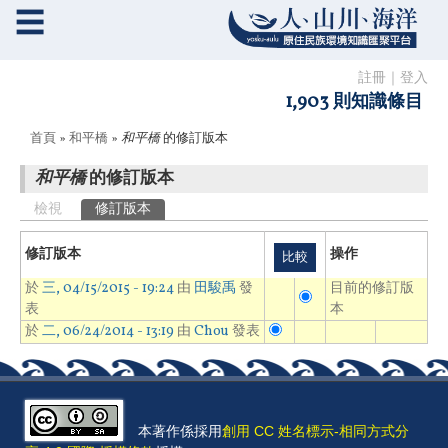
☰
註冊
｜
登入
1,903 則知識條目
您在這裡
首頁
»
和平橋
»
和平橋
的修訂版本
和平橋
的修訂版本
主要索引標籤
檢視
修訂版本
(作用中頁籤)
修訂版本
操作
於
三, 04/15/2015 - 19:24
由
田駿禹
發
目前的修訂版
表
本
於
二, 06/24/2014 - 13:19
由
Chou
發表
本著作係採用
創用 CC 姓名標示-相同方式分