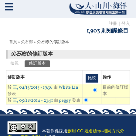
☰
註冊
｜
登入
1,903 則知識條目
您在這裡
首頁
»
尖石鄉
»
尖石鄉
的修訂版本
尖石鄉
的修訂版本
主要索引標籤
檢視
修訂版本
(作用中頁籤)
修訂版本
操作
於
三, 04/15/2015 - 19:36
由
White Lin
目前的修訂版
發表
本
於
三, 05/28/2014 - 23:51
由
peggy
發表
本著作係採用
創用 CC 姓名標示-相同方式分