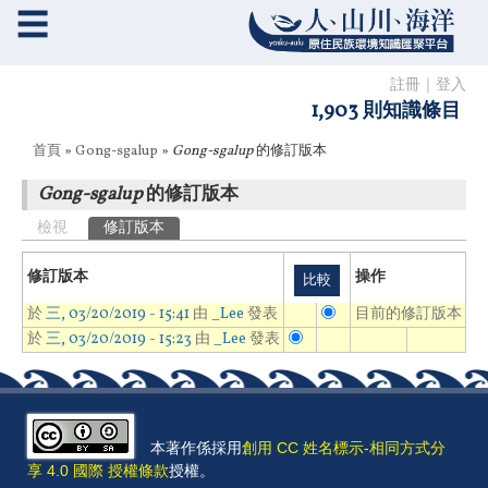
☰
註冊
｜
登入
1,903 則知識條目
您在這裡
首頁
»
Gong-sgalup
»
Gong-sgalup
的修訂版本
Gong-sgalup
的修訂版本
主要索引標籤
檢視
修訂版本
(作用中頁籤)
修訂版本
操作
於
三, 03/20/2019 - 15:41
由
_Lee
發表
目前的修訂版本
於
三, 03/20/2019 - 15:23
由
_Lee
發表
本著作係採用
創用 CC 姓名標示-相同方式分
享 4.0 國際 授權條款
授權。