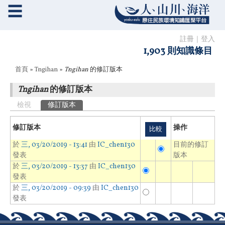
☰
註冊
｜
登入
1,903 則知識條目
您在這裡
首頁
»
Tngihan
»
Tngihan
的修訂版本
Tngihan
的修訂版本
主要索引標籤
檢視
修訂版本
(作用中頁籤)
修訂版本
操作
於
三, 03/20/2019 - 13:41
由
IC_chen130
目前的修訂
發表
版本
於
三, 03/20/2019 - 13:37
由
IC_chen130
發表
於
三, 03/20/2019 - 09:39
由
IC_chen130
發表