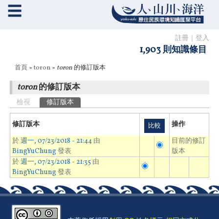
☰
註冊
｜
登入
1,903 則知識條目
您在這裡
首頁
»
toron
»
toron
的修訂版本
toron
的修訂版本
主要索引標籤
檢視
修訂版本
(作用中頁籤)
修訂版本
操作
於
週一, 07/23/2018 - 21:44
由
目前的修訂
BingYuChung
發表
版本
於
週一, 07/23/2018 - 21:35
由
BingYuChung
發表