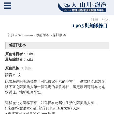
☰
註冊
｜
登入
1,903 則知識條目
您在這裡
首頁
»
Nalomaan
»
修訂版本
» 修訂版本
修訂版本
原創條目者：
Kiki
最新編輯者：
Kiki
原住民族:
阿美族
語言
中文
此處海岸阿美語譯作「可以成家生活的地方」，是當時從北方遷
移下來之阿美族人第一個選定的居住地點，選定原因可能為此處
水質佳、地勢較為平坦。
這群從北方遷移下來，並選擇在此居住生活的阿美族人有：
1.花蓮縣-豐濱鄉-港口部落的 Pacidal(太陽) 氏族
2.更北方已不可考的 Cuper 氏族