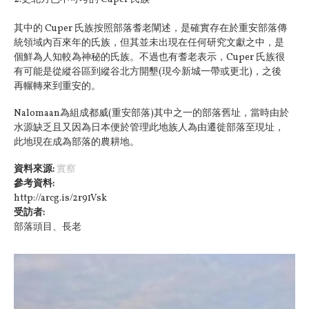
其中的 Cuper 氏族按照部落耆老闡述，是確實存在於重安部落傳
統領域內百來年的氏族，但其並未出現在任何研究文獻之中，是
個鮮為人知較為神秘的氏族。不過也有耆老表示，Cuper 氏族很
有可能是從縱谷區到縱谷北方開墾(現今新城一帶或更北)，之後
再輾轉來到重安的。
Nalomaan為組成都威(重安部落)其中之一的部落舊址，當時由於
水源缺乏且又因為日本便於管理此地族人為由遷徙部落至現址，
此地現在成為部落的農耕地。
資料來源:
實察
參考資料:
http://arcg.is/2r91Vsk
受訪者:
部落頭目、長老