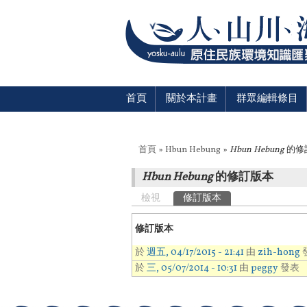
首頁
關於本計畫
群眾編輯條目
您在這裡
首頁
»
Hbun Hebung
»
Hbun Hebung
的修
Hbun Hebung
的修訂版本
主要索引標籤
檢視
修訂版本
(作用中頁籤)
修訂版本
於
週五, 04/17/2015 - 21:41
由
zih-hong
於
三, 05/07/2014 - 10:31
由
peggy
發表