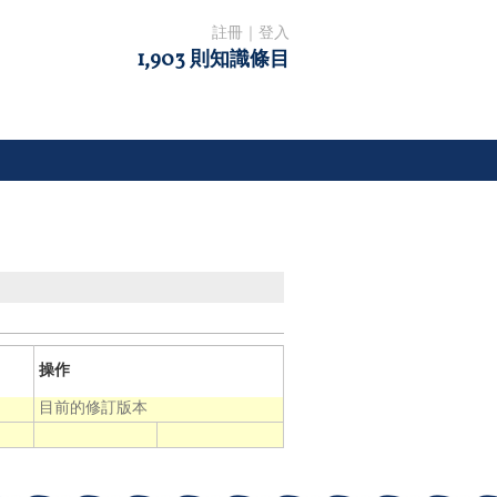
註冊
｜
登入
1,903 則知識條目
操作
目前的修訂版本