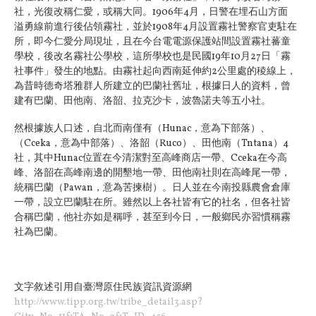
社，光復改稱仁愛，或稱大同。1906年4月，日警在埋石山方面
溢勇線前進行後佔領霧社，並於1908年4月設置霧社警察官吏駐在
所，即今仁愛分局現址，且在今台電電源保護站間設置霧社蕃童
學校，後改名霧社公學校，這所學校也是民國19年10月27日「霧
社事件」發生的地點。由霧社起向西南延伸約2公里處的稜線上，
為昔時德奇塔雅群人所建立的巴蘭社舊址，根據日人的資料，曾
建有巴蘭、田他南、洛韶、拉克沙卡，波魯諾夫等五小社。
然根據族人口述，自北而南僅有（Hunac，意為下部落）、
（Cceka，意為中部落）、洛韶（Ruco）、田他南（Tntana）4
社，其中Hunac位置在今清潔對至高峰商店一帶、Cceka在今高
峰、洛韶在高峰南邊的開墾地一帶、田他南社則在高峰尾一帶，
統稱巴蘭（Pawan，意為苦揀樹）。日人並在今南投縣農會倉庫
一帶，設立巴蘭駐在所。雖然以上各社皆有它的社名，但各社皆
合稱巴蘭，他社亦如是稱呼，甚至到今日，一般鄉民亦習慣稱霧
社為巴蘭。
文字敘述引用自臺灣原住民族資訊資源網
http://www.tipp.org.tw/tribe_detail3.asp?