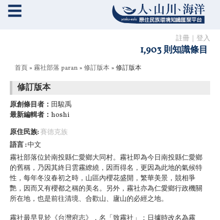
☰
註冊
｜
登入
1,903 則知識條目
您在這裡
首頁
»
霧社部落 paran
»
修訂版本
» 修訂版本
修訂版本
原創條目者：
田駿禹
最新編輯者：
hoshi
原住民族:
賽德克族
語言
中文
霧社部落位於南投縣仁愛鄉大同村。霧社即為今日南投縣仁愛鄉
的舊稱，乃因其終日雲霧繚繞，因而得名，更因為此地的氣候特
性，每年冬沒春初之時，山區內櫻花盛開，繁華美景，競相爭
艷，因而又有櫻都之稱的美名。另外，霧社亦為仁愛鄉行政機關
所在地，也是前往清境、合歡山、廬山的必經之地。
霧社最早見於《台灣府志》，名「致霧社」；日據時改名為霧