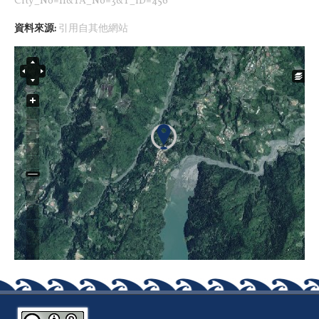
City_No=11&TA_No=3&T_ID=456
資料來源:
引用自其他網站